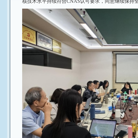
核技术水平持续符合CNAS认可要求，同意继续保持