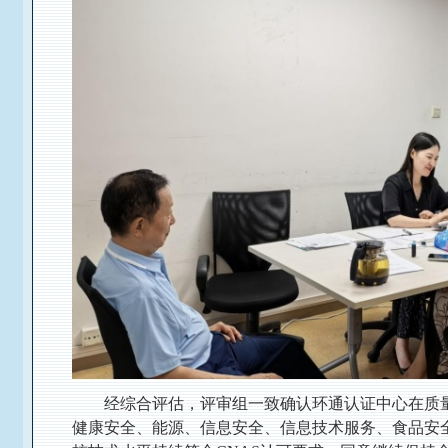
经综合评估，评审组一致确认环通认证中心在质量（含
健康安全、能源、信息安全、信息技术服务、食品安全