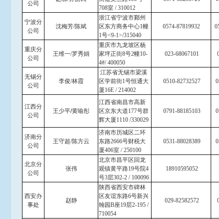
公司
708室 / 310012
浙江省宁波市鄞州
宁波分
沈梅芳/陈斌
区东方商务中心1幢
0574-87819932
0
公司
1号<9-1>/315040
重庆市九龙坡区杨
重庆分
王维一/罗秀娟
家坪正街8号2幢10-
023-68067101
0
公司
4#/ 400050
江苏省无锡市梁溪
无锡分
李俊/林霞
区学前街1号恒通大
0510-82732527
0
公司
厦16E / 214002
江西省南昌市高新
江西分
王少平/黄喻彤
区京东大道177号群
0791-88185103
0
公司
辉大厦1110 /330029
济南市历城区二环
济南分
王守超/陈方云
东路2666号财税大
0531-88028389
0
公司
厦406室 / 250100
北京市昌平区回龙
北京分
张伟
观镇黄平路19号院4
18910595052
公司
号3层302-2 / 100096
陕西省西安市碑林
西安办
区友谊东路6号新兴
赵静
029-82582572
0
事处
翰园B座19层2-195 /
710054