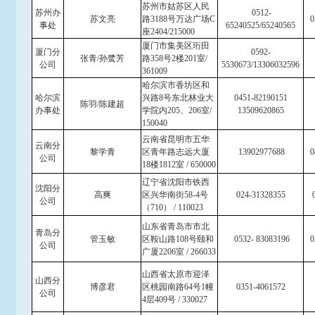
苏州市姑苏区人民
苏州办
0512-
苏文亮
路3188号万达广场C
0
事处
65240525/65240565
座2404/215000
厦门市集美区珩田
厦门分
0592-
张青/孙鹭芳
路358号2楼201室
/
公司
5530673/13306032596
361009
哈尔滨市香坊区和
哈尔滨
兴路8号东北林业大
0451-82190151
陈羽/陈建超
办事处
学院内205、206室/
13509620865
150040
云南省昆明市五华
云南分
黎学青
区青年路志远大厦
13902977688
0
公司
18楼1812室 / 650000
辽宁省沈阳市铁西
沈阳分
高爽
区兴华南街58-4号
024-31328355
0
公司
（710） / 110023
山东省青岛市市北
青岛分
管玉敏
区鞍山路108号颐和
0532- 83083196
0
公司
广厦2206室 / 266033
山西省太原市迎泽
山西分
博彦君
区桃园南路64号1幢
0351-4061572
公司
4层409号 / 330027