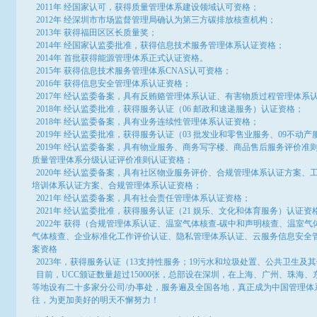
2011年 经国家认可，获得质量管理体系建设领域认可资格；
2012年 经深圳市市场监督管理局确认为第三方碳排放核查机构；
2013年 获得福田区区长质量奖；
2014年 经国家认监委批准，获得信息技术服务管理体系认证资格；
2014年 首批获得能源管理体系正式认证资格。
2015年 获得信息技术服务管理体系CNAS认可资格；
2016年 获得信息安全管理体系认证资格；
2017年 经认监委备案，具有反贿赂管理体系认证、有害物质过程管理体系
2018年 经认监委批准，获得服务认证（06 邮政和速递服务）认证资格；
2018年 经认监委备案，具有业务连续性管理体系认证资格；
2019年 经认监委批准，获得服务认证（03 批发业和零售业服务、09不动
2019年 经认监委备案，具有物业服务、商务写字楼、商品售后服务评价准
质量管理体系分级认证评价准则认证资格；
2020年 经认监委备案，具有社区物业服务评价、合规管理体系认证方案
培训体系认证方案、合规管理体系认证资格；
2021年 经认监委备案，具有社会责任管理体系认证资格；
2021年 经认监委批准，获得服务认证（21 娱乐、文化和体育服务）认证资
2022年 获得（合规管理体系认证、温室气体核查-碳中和声明核查、温室气
气体核查、企业标准化工作评价认证、隐私管理体系认证、云服务信息安全
案资格
2023年，获得服务认证（13支持性服务；19污水和垃圾处置、公共卫生及
目前，UCC颁证数量超过
15000
张，总部设在深圳，在上海、广州、珠海、
等地设有二十多家分公司/办事处，服务遍及全国各地，真正成为中国管理体
往，为更加美好的明天不懈努力！