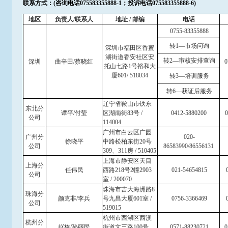
联系方式：(咨询电话075583355888-1；投诉电话075583355888-6)
地区
负责人/联系人
地址 / 邮编
电话
0755-83355888
转1—市场问询
深圳市福田区香蜜
湖街道香安社区安
转2—审核安排查询
深圳
曲辛田/蔡晓红
0
托山七路1号裕和大
厦601/ 518034
转3—培训服务
转6—获证后服务
辽宁省鞍山市铁东
东北分
谭平/付莹
区湖南街83号 /
0412-5880200
0
公司
114004
广州市白云区广园
广州分
020-
徐晓平
中路松柏东街20号
公司
86583990/86556131
309、311房 / 510405
上海市静安区天目
上海分
任伟民
西路218号2幢2903
021-54654815
0
公司
室 / 200070
珠海市吉大海洲路8
珠海分
颜克非/李兵
号九昌大厦601室 /
0756-3366469
0
公司
519015
杭州市西湖区西溪
杭州分
赵栋/孙丽民
街道文三路100号
0571-88230721
0