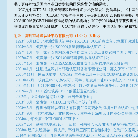
书，更好的满足国内企业日益增加的国际经贸交流的需求。
UCC是中国TC151《质量管理和质量保证技术委员会》委员单位、《中国
国认证认可协会》（CCAA）常务理事单位；是GB/T19001-2016版的主要
2008和2016版GB/T19001标准起草的认证机构；UCC于2014年4月
获得政府质量奖的认证机构。UCC
与时俱进，始终位于中国认证事业的最前
附录：
深圳市环通认证中心有限公司（
UCC
）大事记
1993
年
5
月
13
日，深圳质量认证中心（
SQCC
）
UCC
前身成立，隶属于深圳
1995
年
8
月，颁发第一张
ISO9000
质量管理体系认证证书；
1997
年
1
月，第一家分支机构珠海办事处成立；
SQCC
开始迈向全国；同年
1997
年
7
月，颁发第一张
ISO14000
环境管理体系认证证书；
2001
年
1
月，颁发第一张
OHSAS18000
职业安全卫生管理体系认证证书；
2001
年
1
月，注册成立深圳市环通认证服务有限责任公司，英文所写：
UCC
2001
年
11
月，国家认监委（
CNCA
）主任王凤清一行到
UCC
视察工作并对
U
2001
年
12
月，获荷兰
RvA
机构认可，同年，颁发第一张
RvA
标志的
ISO9001
2001
年
12
月，
UCC
第
2000
张证书发出，颁证数量跃居全国第七，说明
UCC
2002
年
7
月，
UCC
首批获得
CNCA
的重新登记批准；
2002
年，
UCC
颁证超过
3500
张，跃居全国第五；
2003
年
3
月，颁发第一张
HACCP
食品安全认证证书；
2003
年
5
月，深圳市环通认证服务有限责任公司更名为深圳市环通认证中心
2003
年
9
月，作为深圳认证业的领头人，主持召开深圳认证同业公会的倡议
2004
年，颁发第一张
TL9000
认证证书；
2005
年
2
月，获英国
UKAS
认可，从此，可向社会颁发带著名的皇冠标志的
I
2008年 经广东经贸委、科技厅、环保局三部门联合确认我中心为广东省第
2010年 经国家认可，具备从事能源管理体系认证（轻工-食品行业）资格