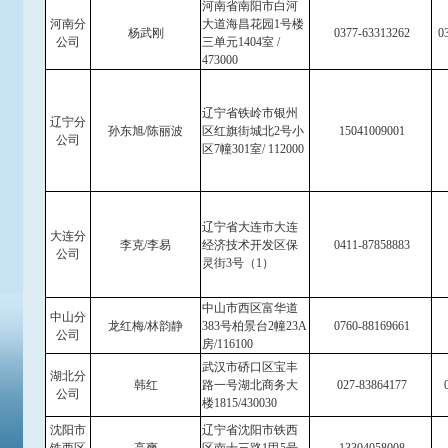
河南省南阳市白河
河南分
大道海昌花园1号楼
杨武刚
0377-63313262
0
公司
三单元1404室 /
473000
辽宁省铁岭市银州
辽宁分
孙东旭/陈丽波
区红旗街城北2号小
15041009001
公司
区7幢301室/ 112000
辽宁省大连市大连
大连分
李克/李易
经济技术开发区保
0411-87858883
公司
灵街3号（1）
中山市西区富华道
中山分
龙红梅/林韵静
383号柏景台2幢23A
0760-88169661
公司
房/116100
武汉市硚口区宝丰
湖北分
韩红
路一号湖北商务大
027-83864177
0
公司
楼1815/430030
沈阳市
辽宁省沈阳市铁西