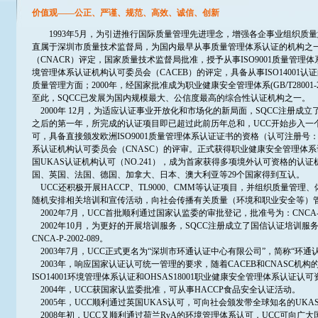
价值观
——
公正、严谨、规范、高效、诚信、创新
1993
年
5
月，为引进推行国际质量管理先进理念，增强各企事业组织质量
直属于深圳市质量技术监督局，为国内最早从事质量管理体系认证的机构之
（
CNACR
）评定，国家质量技术监督局批准，授予从事
ISO9001
质量管理体
境管理体系认证机构认可委员会（
CACEB
）的评定，具备从事
ISO14001
认证
质量管理方面；
2000
年，经国家批准成为职业健康安全管理体系
(GB/T28001-
至此，
SQCC
已发展为国内规模最大、公信度最高的综合性认证机构之一。
2000
年
12
月，为适应认证事业开放化和市场化的新局面，
SQCC
注册成立
之后的第一年，所完成的认证项目即已超过此前历年总和，
UCC
开始步入一
可，具备直接颁发欧洲
ISO9001
质量管理体系认证证书的资格（认可注册号
系认证机构认可委员会（
CNASC
）的评审。正式获得职业健康安全管理体系
国
UKAS
认证机构认可（
NO.241
），成为首家获得多项境外认可资格的认证
国、英国、法国、德国、加拿大、日本、澳大利亚等
29
个国家得到互认。
UCC
还积极开展
HACCP
、
TL9000
、
CMM
等认证项目，并组织质量管理、
随机安排相关培训和宣传活动，向社会传播有关质量（环境和职业安全等）
2002
年
7
月，
UCC
首批顺利通过国家认监委的审批登记，批准号为：
CNCA-
2002
年
10
月，为更好的开展培训服务，
SQCC
注册成立了国信认证培训服
CNCA-P-2002-089
。
2003
年
7
月，
UCC
正式更名为
“
深圳市环通认证中心有限公司
”
，简称
“
环通
2003
年，响应国家认证认可统一管理的要求，随着
CACEB
和
CNASC
机构
ISO14001
环境管理体系认证和
OHSAS18001
职业健康安全管理体系认证认可
2004
年，
UCC
获国家认监委批准，可从事
HACCP
食品安全认证活动。
2005
年，
UCC
顺利通过英国
UKAS
认可，可向社会颁发带全球知名的
UKA
2008
年初，
UCC
又顺利通过荷兰
RvA
的环境管理体系认可，
UCC
可向广大